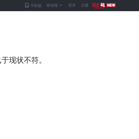
移动端
|
登录
|
注册
手机版
已于现状不符。